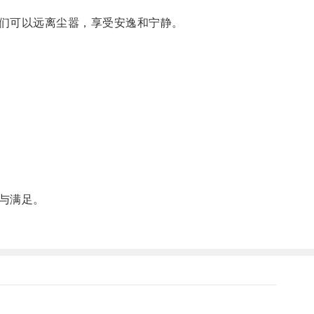
们可以远离尘嚣，享受安逸和宁静。
与满足。