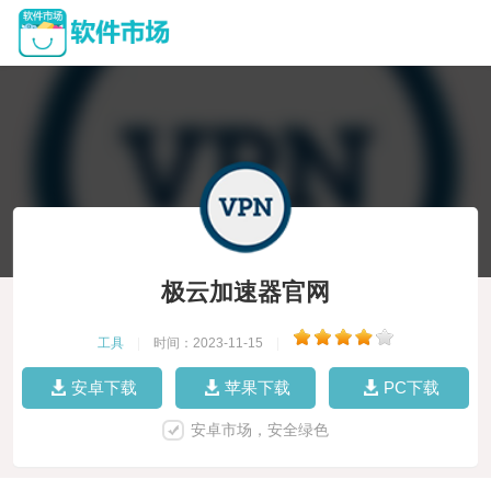
极云加速器官网
工具
|
时间：2023-11-15
|
安卓下载
苹果下载
PC下载
安卓市场，安全绿色