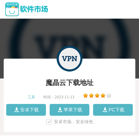
魔晶云下载地址
工具
|
时间：2023-11-13
|
安卓下载
苹果下载
PC下载
安卓市场，安全绿色