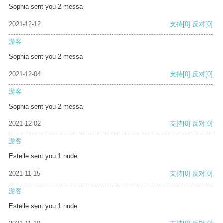
Sophia sent you 2 messa
2021-12-12
支持
[0]
反对
[0]
游客
Sophia sent you 2 messa
2021-12-04
支持
[0]
反对
[0]
游客
Sophia sent you 2 messa
2021-12-02
支持
[0]
反对
[0]
游客
Estelle sent you 1 nude
2021-11-15
支持
[0]
反对
[0]
游客
Estelle sent you 1 nude