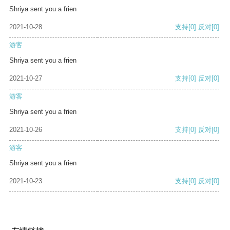
Shriya sent you a frien
2021-10-28
支持
[0]
反对
[0]
游客
Shriya sent you a frien
2021-10-27
支持
[0]
反对
[0]
游客
Shriya sent you a frien
2021-10-26
支持
[0]
反对
[0]
游客
Shriya sent you a frien
2021-10-23
支持
[0]
反对
[0]