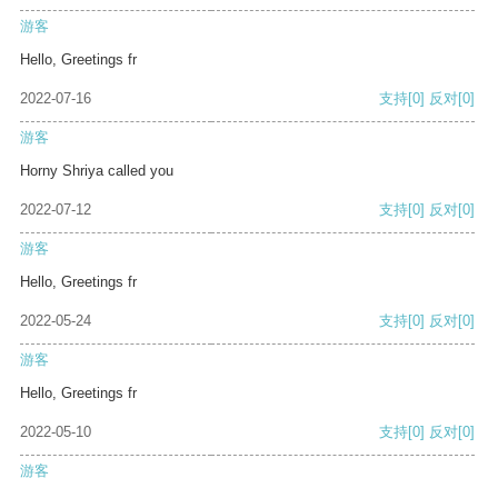
游客
Hello, Greetings fr
2022-07-16
支持
[0]
反对
[0]
游客
Horny Shriya called you
2022-07-12
支持
[0]
反对
[0]
游客
Hello, Greetings fr
2022-05-24
支持
[0]
反对
[0]
游客
Hello, Greetings fr
2022-05-10
支持
[0]
反对
[0]
游客