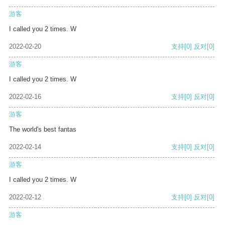
游客
I called you 2 times. W
2022-02-20
支持
[0]
反对
[0]
游客
I called you 2 times. W
2022-02-16
支持
[0]
反对
[0]
游客
The world's best fantas
2022-02-14
支持
[0]
反对
[0]
游客
I called you 2 times. W
2022-02-12
支持
[0]
反对
[0]
游客