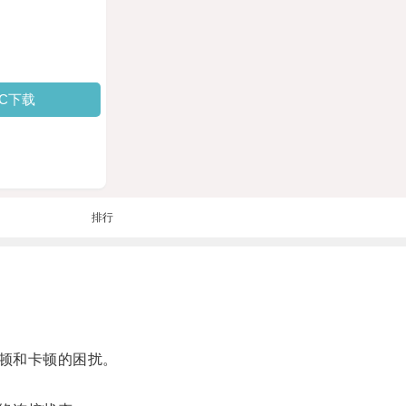
PC下载
排行
顿和卡顿的困扰。