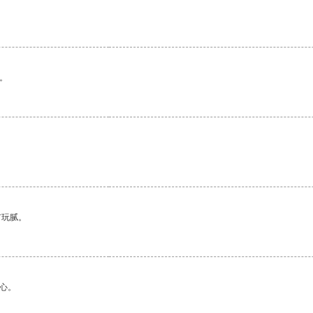
。
有玩腻。
心。