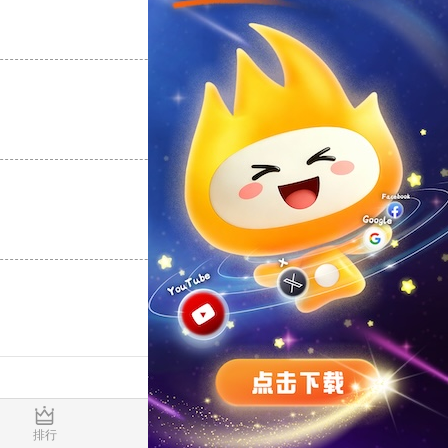
支持
[0]
反对
[0]
支持
[0]
反对
[0]
支持
[0]
反对
[0]
0.470447s
排行
推荐