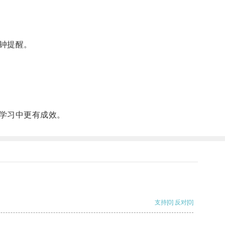
钟提醒。
学习中更有成效。
支持
[0]
反对
[0]