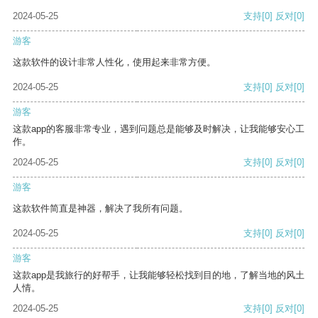
2024-05-25
支持
[0]
反对
[0]
游客
这款软件的设计非常人性化，使用起来非常方便。
2024-05-25
支持
[0]
反对
[0]
游客
这款app的客服非常专业，遇到问题总是能够及时解决，让我能够安心工
作。
2024-05-25
支持
[0]
反对
[0]
游客
这款软件简直是神器，解决了我所有问题。
2024-05-25
支持
[0]
反对
[0]
游客
这款app是我旅行的好帮手，让我能够轻松找到目的地，了解当地的风土
人情。
2024-05-25
支持
[0]
反对
[0]