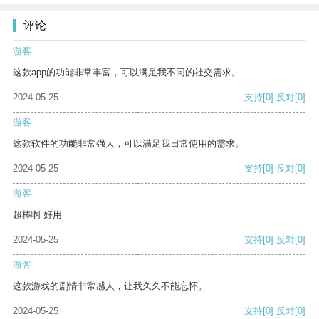
评论
游客
这款app的功能非常丰富，可以满足我不同的社交需求。
2024-05-25
支持
[0]
反对
[0]
游客
这款软件的功能非常强大，可以满足我日常使用的需求。
2024-05-25
支持
[0]
反对
[0]
游客
超棒啊 好用
2024-05-25
支持
[0]
反对
[0]
游客
这款游戏的剧情非常感人，让我久久不能忘怀。
2024-05-25
支持
[0]
反对
[0]