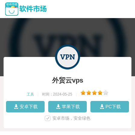
外贸云vps
工具
|
时间：2024-05-25
|
安卓下载
苹果下载
PC下载
安卓市场，安全绿色