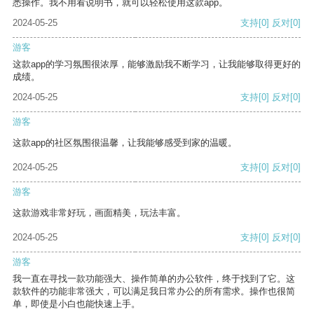
悉操作。我不用看说明书，就可以轻松使用这款app。
2024-05-25
支持
[0]
反对
[0]
游客
这款app的学习氛围很浓厚，能够激励我不断学习，让我能够取得更好的
成绩。
2024-05-25
支持
[0]
反对
[0]
游客
这款app的社区氛围很温馨，让我能够感受到家的温暖。
2024-05-25
支持
[0]
反对
[0]
游客
这款游戏非常好玩，画面精美，玩法丰富。
2024-05-25
支持
[0]
反对
[0]
游客
我一直在寻找一款功能强大、操作简单的办公软件，终于找到了它。这
款软件的功能非常强大，可以满足我日常办公的所有需求。操作也很简
单，即使是小白也能快速上手。