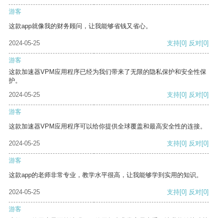
游客
这款app就像我的财务顾问，让我能够省钱又省心。
2024-05-25
支持
[0]
反对
[0]
游客
这款加速器VPM应用程序已经为我们带来了无限的隐私保护和安全性保
护。
2024-05-25
支持
[0]
反对
[0]
游客
这款加速器VPM应用程序可以给你提供全球覆盖和最高安全性的连接。
2024-05-25
支持
[0]
反对
[0]
游客
这款app的老师非常专业，教学水平很高，让我能够学到实用的知识。
2024-05-25
支持
[0]
反对
[0]
游客